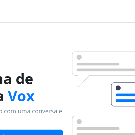
ma de
da
Vox
io com uma conversa e